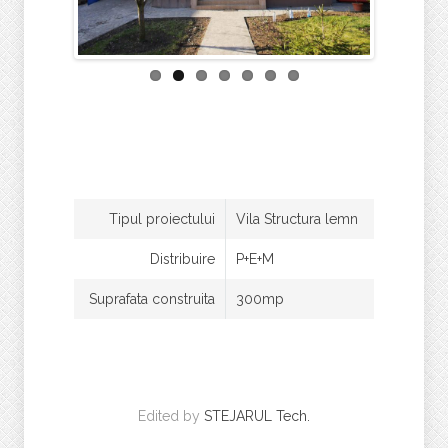
Tipul proiectului
Vila Structura lemn
Distribuire
P+E+M
Suprafata construita
300mp
Edited by
STEJARUL Tech.